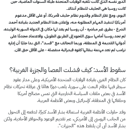
الدور نفسه الذي كانت تلعبه الولايات المتحدة طيلة السنوات الماضية، حين
كانت روسيا هي الحليف للنظام آنذاك.
اليوم، ومع تغيّر النظام وقدوم نظام حليف لأمريكا، أو على الأقل مدعوم
أمريكيًا لتنفيذ المهام المطلوبة منه، وإعلان هذا النظام الجديد بقيادة أحمد
الشرع - بطرق غير مباشرة - أن روسيا لم يعد لها مكان في الدولة السورية الوليدة،
لم تجد روسيا أمامها سوى اللجوء إلى الطريق الطويل، والاعتماد مجددًا على
أدواتها القديمة في المنطقة، وربما التحالف مع "قسد"، التي بدا جليًا أن إدارة
ترامب لم تعد مهتمة ببقائها كقوة فيدرالية منفصلة - على الأقل حتى الآن.
سقوط الأسد: كيف فشلت العصا والجزرة الغربية؟
كان النظام الغربي بقيادة الولايات المتحدة الأمريكية، وعلى مدار عقود
سيطر فيها نظام البعث على سوريا، يلعب دورًا هامًا في عرقلة تحركات نظام
الأسد في بعض ملفات السياسة الخارجية التي تمس مصالح أمريكا
وحلفائها في المنطقة، كإسرائيل وبعض الأنظمة العربية.
وقد حاولت الأنظمة الغربية استمالة بشار الأسد كثيرًا، لدفعه إلى التحول
من الجانب الروسي إلى الأمريكي، عبر تقديم الوعود والحوافز الأحادية، ولكن
بشار الأسد أبى أن يلتقط هذه "الجزرات".