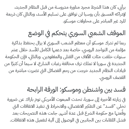
برأيي، كان هذا الشرط مجرد مناورة مدروسة من قبل النظام الجديد،
لإدراكه المسبق بأن روسيا لن توافق على تسليم الأسد، وبالتالي كان ذريعة
للرد غير المباشر على محاولات موسكو.
الموقف الشعبي السوري يتحكم في الوضع
ربما لم تدرك موسكو أن معظم الشعب السوري لا يزال يحتفظ بذاكرة
مؤلمة من التواجد الروسي، خاصة بعد دعمها الكامل للأسد خلال عشر
سنوات خلفت مئات الآلاف من القتلى والمفقودين. وبالتالي، فإن الحكومة
الجديدة في سوريا لا تملك ترف مخالفة رغبات الشارع، لا سيما أن كثيرًا من
قيادات النظام الجديد خرجت من رحم الفصائل التي تضررت مباشرة من
القصف الروسي.
قسد بين واشنطن وموسكو: الورقة الرابحة
في زيارته الأخيرة إلى سوريا، تحدث المبعوث الأمريكي توم باراك عن ضرورة
تخلي "قسد" عن التفكير الانفصالي، والانخراط في تنفيذ الاتفاقات التي
وقّعتها مع حكومة الشرع قبل عدة أشهر. جاءت هذه التصريحات بعد
فشل اللقاءات بين الجانبين في الوصول إلى آلية لتفعيل هذه الاتفاقات.