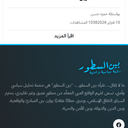
بواسطة حمزه حسن
10 فبراير 2026
1038 المشاهدات
اقرأ المزيد
ما لا يُقال… نقرأه بين السطور ... "بين السطور" هي منصة تحليل سياسي
وأمني، تسعى لفهم الواقع العربي المعقّد من منظورٍ عميق وغير تقليدي، يحترم
السياق الثقافي الإسلامي، ويتبنى خطابًا عقلانيًا يوازن بين المبادئ والواقعية،
وبين الدين والدولة، وبين الأمن والحرية.