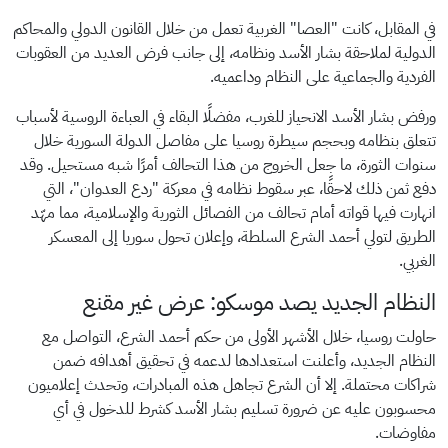
في المقابل، كانت "العصا" الغربية تعمل من خلال القانون الدولي والمحاكم
الدولية لملاحقة بشار الأسد ونظامه، إلى جانب فرض العديد من العقوبات
الفردية والجماعية على النظام وداعميه.
ورفض بشار الأسد الانحياز للغرب، مفضلًا البقاء في العباءة الروسية لأسباب
تتعلق بنظامه وبحجم سيطرة روسيا على مفاصل الدولة السورية خلال
سنوات الثورة، ما جعل الخروج من هذا التحالف أمرًا شبه مستحيل. وقد
دفع ثمن ذلك لاحقًا، عبر سقوط نظامه في معركة "ردع العدوان"، التي
انهارت فيها قواته أمام تحالف من الفصائل الثورية والإسلامية، مما مهّد
الطريق لتولي أحمد الشرع السلطة، وإعلان تحول سوريا إلى المعسكر
الغربي.
النظام الجديد يصد موسكو: عرض غير مقنع
حاولت روسيا، خلال الأشهر الأولى من حكم أحمد الشرع، التواصل مع
النظام الجديد، وأعلنت استعدادها لدعمه في تحقيق أهدافه ضمن
شراكات محتملة. إلا أن الشرع تجاهل هذه المبادرات، وتحدث إعلاميون
محسوبون عليه عن ضرورة تسليم بشار الأسد كشرط للدخول في أي
مفاوضات.