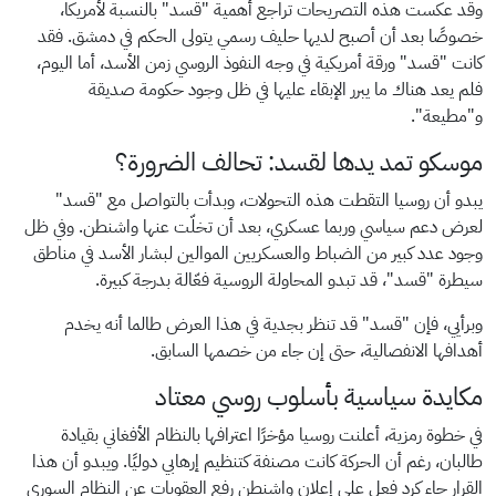
وقد عكست هذه التصريحات تراجع أهمية "قسد" بالنسبة لأمريكا،
خصوصًا بعد أن أصبح لديها حليف رسمي يتولى الحكم في دمشق. فقد
كانت "قسد" ورقة أمريكية في وجه النفوذ الروسي زمن الأسد، أما اليوم،
فلم يعد هناك ما يبرر الإبقاء عليها في ظل وجود حكومة صديقة
و"مطيعة".
موسكو تمد يدها لقسد: تحالف الضرورة؟
يبدو أن روسيا التقطت هذه التحولات، وبدأت بالتواصل مع "قسد"
لعرض دعم سياسي وربما عسكري، بعد أن تخلّت عنها واشنطن. وفي ظل
وجود عدد كبير من الضباط والعسكريين الموالين لبشار الأسد في مناطق
سيطرة "قسد"، قد تبدو المحاولة الروسية فعّالة بدرجة كبيرة.
وبرأيي، فإن "قسد" قد تنظر بجدية في هذا العرض طالما أنه يخدم
أهدافها الانفصالية، حتى إن جاء من خصمها السابق.
مكايدة سياسية بأسلوب روسي معتاد
في خطوة رمزية، أعلنت روسيا مؤخرًا اعترافها بالنظام الأفغاني بقيادة
طالبان، رغم أن الحركة كانت مصنفة كتنظيم إرهابي دوليًا. ويبدو أن هذا
القرار جاء كرد فعل على إعلان واشنطن رفع العقوبات عن النظام السوري