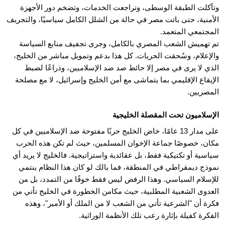
وتآكلت الطبقة الوسطى، وتراجعت الخدمات، وتضخم دور الأجهزة
الأمنية، حتى باتت مصر في حالة من الشلل الكامل سياسيًا، والتجريف
المجتمعي المتعمد.
تم تهميش الشعب المصري بالكامل، وجرى تجفيف منابع السياسة
والإعلام، وسُحقت الحريات. كل هذا بدعم وتمويل مباشر من الخليج،
الذي لا يرى في مصر إلا حائط صد ضد الإسلاميين، وذراعًا لضبط
الإيقاع الإقليمي بما يتماشى مع أمن الخليج وإسرائيل، لا مع مصلحة
المصريين.
الإسلاميون تحت المقصلة الخليجية
على مدار 13 عامًا، خاض الخليج حربًا مفتوحة ضد الإسلاميين في كل
مكان، خصوصًا جماعة الإخوان المسلمين، حيث لم تكن هذه الحرب
سياسية أو تكتيكية فقط، بل عقائدية واستراتيجية. فالخليج لا يريد أي
نموذج ديمقراطي في المنطقة، فما بالك لو كان هذا النظام ينتمي
للإسلام السياسي. وهذا الرفض ليس فقط خوفًا من التمدد، بل من
العدوى الشعبية المطلبية، حيث مكامن الخطورة في الخليج تأتي من
فكرة أن "الشرعية تأتي من الشعب لا من الملك أو الأمير"، وهذه
الفكرة كفيلة بإثارة رعب تلك الأنظمة الوراثية.