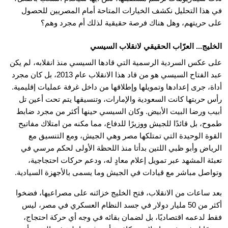
في هذا التحليل نكشف الخيارات المتاحة أمام المصريين للحصول
على حريتهم، وهل هناك فرصة حقيقية لذلك أم مجرد وهم؟
الخليج... العرّاب الحقيقي لانقلاب السيسي
على عكس السردية الرسمية التي قادها السيسي منذ انقلابه، لم يكن
عبد الفتاح السيسي هو من قاد هذا الانقلاب عام 2013، بل كان مجرد
أداة، جرى إعدادها وتمويلها وإطلاقها من داخل غرفة عمليات إقليمية.
رأس حربتها كانت السعودية والإمارات، وتنسيقها يتم تحت أعين تل
أبيب ورضا البيت الأبيض. وكان السيسي حينها أكثر من مجرد ضابط
طموح، بل قائدًا للجيش ووزيرًا للدفاع، مما مكنه من امتلاك مفاتيح
القوة الوحيدة التي تمتلكها مصر وهي الجيش، ومع التنسيق مع
الرياض وأبو ظبي اللتين بدأتا منذ اللحظة الأولى لحكم مرسي في
تعبئة المشهد عبر تمويل إعلام معادٍ له، ودعم حركات احتجاجية،
وتواصل مباشر مع قيادات في الجيش وما يسمى بالأجهزة السيادية.
بعد ساعات من الانقلاب، فتح الخليج خزائنه على مصراعيها، فضخوا
أكثر من 50 مليار دولار في جسد النظام العسكري في مصر، ليس
فقط لدعمه اقتصاديًا، بل لضمان بقائه في وجه أي حركة احتجاج،