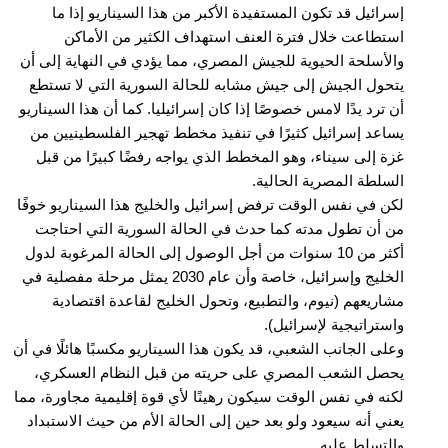
إسرائيل قد تكون المستفيدة الأكبر من هذا السيناريو إذا ما
استطاعت خلال فترة العنف استهداف الكثير من الأماكن
والأسلحة الحيوية للجيش المصري، مما يؤدي في النهاية إلى أن
يتحول الجيش إلى جيش مشابه للحالة السورية التي لا تستطع
أن ترد يدًا لامس خصوصًا إذا كان إسرائيليا. كما أن هذا السيناريو
يساعد إسرائيل كثيرًا في تنفيذ مخطط تهجير الفلسطينيين من
غزة إلى سيناء، وهو المخطط الذي يواجه رفضًا كبيرًا من قبل
السلطة المصرية الحالية.
لكن في نفس الوقت ترفض إسرائيل والخليج هذا السيناريو خوفًا
من أن تطول مدته كما حدث في الحالة السورية التي احتاجت
أكثر من 10 سنوات من أجل الوصول إلى الحالة المرغوبة لدول
الخليج وإسرائيل، خاصة وأن عام 2030 يمثل مرحلة مفصلية في
مشاريعهم (نيوم، والتطبيع، وتحول الخليج لقاعدة اقتصادية
واستراتيجية لإسرائيل).
وعلى الجانب الشعبي، قد يكون هذا السيناريو مكسبًا هائلًا في أن
يحصل الشعب المصري على حريته من قبل النظام العسكري،
لكنه في نفس الوقت سيكون رهينًا لأي قوة إقليمية مجاورة، مما
يعني أنه سيعود ولو بعد حين إلى الحالة الأم من حيث الاستبداد
والتسلط عليه.