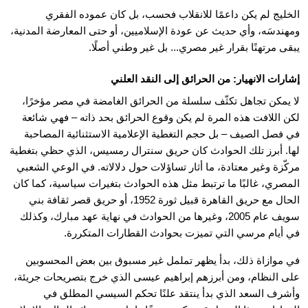
الخليج لم يكن داعمًا للانقلاب فحسب، بل كان عموده الفقري
ومهندسَه، وأي حديث عن عودة الإسلاميين، أو حتى المعارضة المدنية،
يبقى مرتهنًا بقرار غير مصري... بل غير وطني أصلًا.
إشارات الانهيار: من الحرائق إلى النقد العلني
لا يمكن تجاهل تكثّف سلسلة من الحرائق الغامضة في مصر مؤخرًا،
لكن اللافت هذه المرة لم يكن وقوع الحرائق بحد ذاته – فهي شائعة
في فصل الصيف – بل حجم التغطية الإعلامية الاستثنائية المصاحبة
لها. أبرز تلك الحوادث كان حريق سنترال رمسيس، الذي حظي بتغطية
مركّزة وغير معتادة، ما أثار تساؤلات حول دلالاته. في الوعي الشعبي
المصري، غالبًا ما ترتبط مثل هذه الحوادث بتغيرات سياسية، كما كان
الحال مع حريق القاهرة قبيل ثورة 1952، أو حريق قصر ثقافة بني
سويف عام 2005، وغيرها من الحوادث في نهاية عهد مبارك، وكذلك
في أيام مرسي التي تميزت بحوادث القطارات المتكررة.
في موازاة ذلك، بدأ يظهر تململ غير مسبوق بين بعض المحسوبين
على النظام، ومن أبرزهم إبراهيم عيسى الذي خرج بتصريحات جريئة،
وأشرف السعد الذي بدأ ينتقد علنًا تحكم السيسي المطلق في