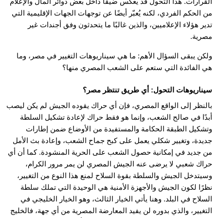
القرارات. هذا التحول قد يعكس ضيقًا داخل بعض دوائر المال والإعلام
من الحكم الفردي، لكنه يُعبّر أيضًا عن توجهات الجهات الإقليمية التي
تدير هؤلاء الإعلاميين، والذين غالبًا ما يتحدثون وفق أجندات غير
مصرية.
ولكن يبقى السؤال الأهم: ما هي سيناريوهات التغيير في مصر، وما
هي الفائدة التي ستعم على الشعب المصري منها؟
سيناريوهات التحول: أي طريق تنتظر مصر؟
بالنظر إلى الواقع المصري، فإن أي حراك يقوده الجيش لم يكن ليصب
أبدًا في صالح الشعب، وإنما هو فقط حراك لإعادة تشكيل السلطة
وتشكيل الطبقة الحكامة والمستفيدة من الأوضاع ضمن إطارات
جديدة، وتغيير شكلي يعمل على كبح جماح الشعب، وإعادة بث الأمل
من جديد في إمكانية حصول الشعب على الحرية المنشودة. كما أن أي
حراك شعبي لا يرضى عنه الجيش المصري لن يمر مرور الكرام،
وسيتدخل الجيش والسلطة بقوة السلاح لمنع هذا النوع من التغيير،
نظرًا لكون الجيش والأجهزة الأمنية هي الوحيدة التي تملك سلطة
السلاح في البلد. وهنا يأتي الخيار الثالث، وهو الخيار الخليجي في
التغيير، والذي بدوره لن يفيد المعارضة المصرية من أي جهة، فالخليج