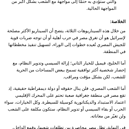
والتي ستؤدي به حتمًا إلى مواجهة مع الشعب بشكل أكبر من
المواجهة الحالية.
الخلاصة:
من خلال هذه السيناريوهات الثلاثة، يتضح أن السيناريو الأكثر مصلحة
لإسرائيل هو أن تغرق مصر في حرب أهلية أو أن توجه ضربات قوية
للجيش المصري تُعيده خطوات إلى الوراء، لتسهيل تنفيذ مخططاتها
في المنطقة.
أما الخليج، فيميل للخيار الثاني؛ إزالة السيسي وتدوير النظام، مع
إحضار شخصية أكثر توافقية تسمح ببعض المساحات من الحرية
للشعب، لكن بشكل مؤقت ومراقب.
أما الشعب المصري، فلن ينال حقوقه أو دولة ديمقراطية حقيقية، إذ
تقع مصر في منطقة جغرافية صعبة تحتم على المحرك الإقليمي
اعتماد الاستبداد والديكتاتورية كوسيلة للسيطرة. وكل الخيارات، سواء
الحرب أو بقاء السيسي أو تدوير النظام، ستكون مكلفة على الشعب
ولن تغيّر من معاناته.
في النهاية، تظل مصر محاصرة بين تطلعات شعبها، وقمع الداخل،