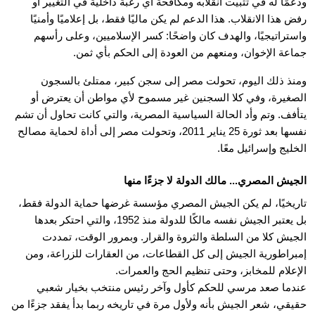
ودعمًا له في تثبيت انقلابه ومكافحة أي رغبة داخلية في التغيير أو
رفض هذا الانقلاب. هذا الدعم لم يكن ماليًا فقط، بل إعلاميًا وأمنيًا
واستراتيجيًا، والهدف كان واضحًا: كسر الإسلاميين، وعلى رأسهم
جماعة الإخوان، ومنعهم من العودة إلى الحكم بأي ثمن.
ومنذ ذلك اليوم، تحولت مصر إلى سجن كبير، ممتلئ بالسجون
الصغيرة، وفي كلا السجنين غير مسموح لأي مواطن أن يعترض أو
يتأفف. وتم وأد الحالة السياسية المصرية، والتي كانت تحاول أن تشم
نفسها بعد ثورة 25 يناير 2011، وتحولت مصر إلى أداة لحماية مصالح
الخليج وإسرائيل معًا.
الجيش المصري... مالك الدولة لا جزءًا منها
تاريخيًا، لم يكن الجيش المصري مؤسسة غرضها حماية الدولة فقط،
بل يعتبر الجيش نفسه مالكًا للدولة منذ 1952، والتي احتكر بعدها
الجيش كلا من السلطة والثروة والقرار. وبمرور الوقت، تمددت
إمبراطورية الجيش إلى كل القطاعات، من العقارات للزراعة، ومن
الإعلام للمخابز، وحتى تنظيم الحج والعمرات.
عندما صعد مرسي للحكم كأول وآخر رئيس منتخب بخيار شعبي
حقيقي، شعر الجيش بأنه ولأول مرة في تاريخه ربما بدأ يفقد جزءًا من