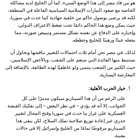
هو من قاد مصر إلى هذا الوضع السيء، كما أن الخليج لديه مشاكله
الخاصة مع صعود التيارات الإسلامية السياسية الفاعلة في المنطقة،
لكنه قد يرضى بوصول حاكم من خلفية جهادية كما حدث في سوريا،
حيث يمكن وضع هذا الحاكم دائمًا تحت ضغط الاعتراف الدولي،
وإجباره على الدفاع عن نفسه بشكل مستمر وتبييض صورته، مما
يجعله عبدًا ورهينًا للخليج وخططه.
لذلك، في مصر نحن أمام ثلاث احتمالات للتغيير نناقشها ونحاول أن
نستنبط منها الفائدة التي ستعم على الشعب، وبالأخص الإسلاميين،
حيث الكثير من الشعب ينتمي ولو عاطفيًا لهذه الطائفة، بالإضافة إلى
المعارضة اليسارية.
خيار الحرب الأهلية:
على الرغم من أن هذا السيناريو سيكون مدمرًا على كل
الجوانب، إلا أنه قد يؤدي – في نظر البعض – إلى تفكيك القبضة
العسكرية على غرار ما حدث في سوريا وفتح المجال لتغيير
جذري عبر إعادة توزيع صلاحية تملك السلاح، لكن يبقى هذا
السيناريو مرفوضًا تمامًا من الخليج وإسرائيل إلا في حالات
معينة.