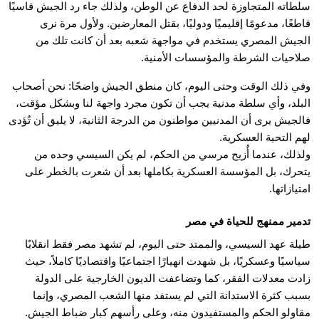
سلطاته المتجاوزة لحد الدفاع عن الوطن، ولذلك جاء رد الجيش قاسيًا
قاطعًا، مدعومًا إقليميًا ودوليًا، بقتل المعارضين. ولأول مرة نرى
الجيش المصري يستخدم في مواجهة شعبه بعد أن كانت تلك من
صلاحيات الشرطة والمؤسسات الأمنية.
وفي ذلك الوقت وحتى اليوم، كان منطق الجيش واضحًا: نحن أصحاب
البلد، وأي سلطة مدنية يجب أن تكون مجرد واجهة لنا وبشكل مؤقت،
فالجيش يرى أن المدنيين مواطنون من الدرجة الثانية، لا يليق أن تُؤدى
لهم التحية العسكرية.
ولذلك، عندما أُزيح مرسي من الحكم، لم يكن السيسي وحده من
يتحرك، بل المؤسسة العسكرية بكاملها بعد أن شعرت بالخطر على
امتيازاتها.
تدمير ممنهج للحياة في مصر
طيلة عهد السيسي، والممتد حتى اليوم، لم تشهد مصر فقط انقلابًا
سياسيًا وعسكريًا، بل شهدت انهيارًا اجتماعيًا واقتصاديًا كاملاً، حيث
زادت معدلات الفقر، كما وتضاعفت الديون الخارجية على الدولة
بسبب كثرة الاستدانة التي لم يستفد منها الشعب المصري، وإنما
مقاولو الحكم والمستفيدون منه، وعلى رأسهم كبار ضباط الجيش.