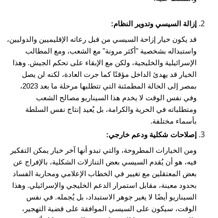
إزالة السيسي وتدوير النظام:
قد يكون خيار إزاحة السيسي من قبل رعاته الإقليميين والدوليين،
واستبداله بشخصية "أكثر مرونة" مع الشعب، ومع المطالب
الإسرائيلية والخليجية، ولكن مع الإبقاء على تحكم الجيش. وهذا
الخيار قد يهدئ الداخل مؤقتًا كما جرت العادة، لكنه لن يصل
بمصر إلى الحالة المطمئنة التي تتطلبها مرحلة ما بعد 2023،
وفي نفس الوقت لا يخدم هذا السيناريو مصالح الشعب
ومتطلباته في الحرية والكرامة، بل يُعيد إنتاج نفس السلطة
بأسماء مختلفة.
إصلاحات شكلية ودعم خارجي:
ومن الخيارات المطروحة، والتي تبدو أنها آخر خيار يمكن التفكير
فيه، هو أن يُقدم السيسي بعض التنازلات الشكلية، بالإفراج عن
بعض المعتقلين مع تغيير في الخطاب الإعلامي ومحاربة الفساد
بحدود معينة، مقابل استمرار الدعم الخليجي والإسرائيلي. وهذا
السيناريو أيضًا لا يغير جوهر الاستبداد، بل يُجمله. في نفس
الوقت، سيكون على السيسي الموافقة على قضية التهجير،