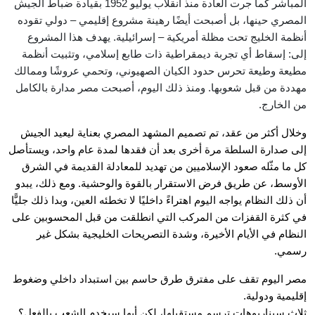
المباشر كما جرت العادة منذ انقلاب يوليو 1952 بقيادة ضباط الجيش
المصري حينها، بل أصبحت أيضًا رهينة مشروع إقليمي – دولي تقوده
أنظمة الخليج تحت مظلة أمريكية – إسرائيلية. يهدف هذا المشروع
إلى: إسقاط أي تجربة ديمقراطية ذات طابع إسلامي، وتثبيت أنظمة
مطيعة وطيعة تحرس حدود الكيان الصهيوني، وتحمي عروشًا وممالك
مهددة من قبل شعوبها. ومنذ ذلك اليوم، أصبحت مصر مدارة بالكامل
من الخارج.
وخلال أكثر من عقد، تم تصميم المشهد المصري بعناية ليعيد الجيش
إلى صدارة السلطة مرة أخرى بعد أن فقدها لمدة عام واحد، ويستأصل
كل ما مثّله صعود الإسلاميين من تهديد للمعادلة القديمة في الشرق
الأوسط، عن طريق فرض الاستقرار بالقوة والوحشية. ومع ذلك، يبدو
أن ذلك النظام يواجه اليوم اهتراءً داخليًا لا تخطئه العين، وبدا ذلك جليًّا
في كثرة القفزات من المركب التي انطلقت من قبل المحسوبين على
النظام في الأيام الأخيرة، وشدة التصريحات الخليجية بشكل غير
رسمي.
مصر اليوم تقف على مفترق طرق حاسم بين استبداد داخلي وضغوط
إقليمية ودولية.
ثلاث سيناريوهات ترسم مستقبلها، لكن أيها سيخدم الشعب بالفعل؟